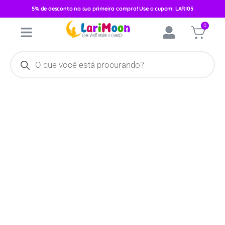
5% de desconto na sua primeira compra! Use o cupom: LARI05
Início
/
Calçados
/
Calçados Masculinos
/
Tênis
/ Tenis Injeção
0
Direta Pimpolho Nude Glitter/ Laço 28844c