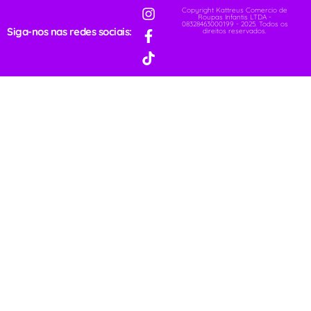
Copyright Kattreus Comercio de
Roupas Infantis LTDA -
08328463000199 - 2025. Todos os
Siga-nos nas redes sociais:
direitos reservados.