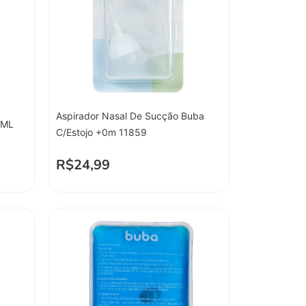
Aspirador Nasal De Sucção Buba
0ML
C/Estojo +0m 11859
R$
24,99