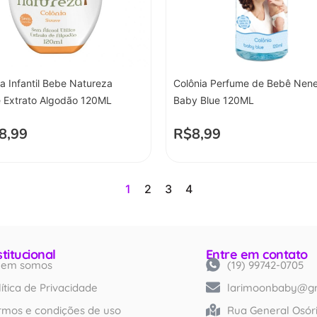
a Infantil Bebe Natureza
Colônia Perfume de Bebê Nen
 Extrato Algodão 120ML
Baby Blue 120ML
8,99
R$
8,99
1
2
3
4
stitucional
Entre em contato
em somos
(19) 99742-0705
Created by iconlabs
from Noun Project
lítica de Privacidade
larimoonbaby@g
rmos e condições de uso
Rua General Osóri