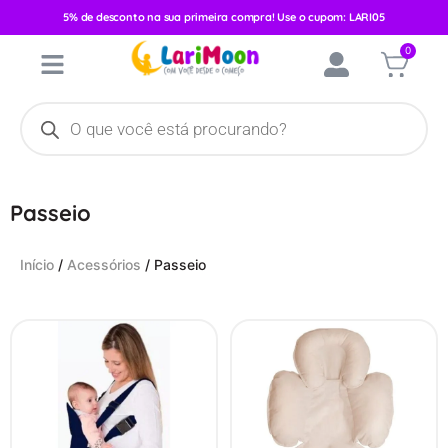
5% de desconto na sua primeira compra! Use o cupom: LARI05
0
Passeio
Início
/
Acessórios
/ Passeio