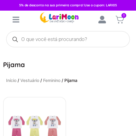
5% de desconto na sua primeira compra! Use o cupom: LARI05
0
Pijama
Início
/
Vestuário
/
Feminino
/ Pijama