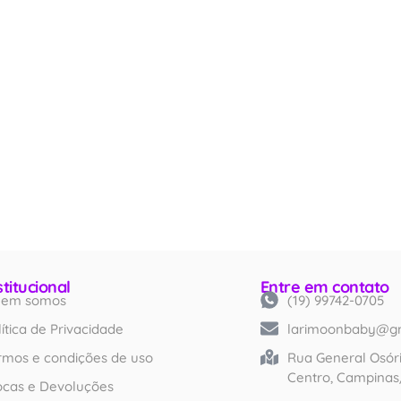
stitucional
Entre em contato
em somos
(19) 99742-0705
Created by iconlabs
from Noun Project
lítica de Privacidade
larimoonbaby@g
rmos e condições de uso
Rua General Osóri
Centro, Campinas
ocas e Devoluções