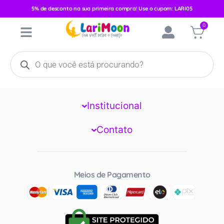
Categoria:
5% de desconto na sua primeira compra! Use o cupom: LARI05
0
Equipollent
Larimoon
Institucional
Contato
Meios de Pagamento