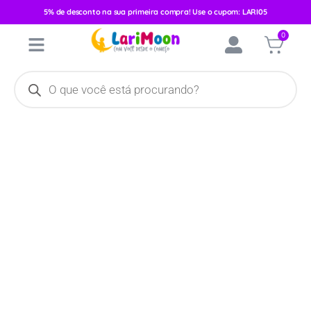
5% de desconto na sua primeira compra! Use o cupom: LARI05
Início
/
Acessórios
/
Quarto
/
Quarto e Decoração
/ Almofada De
0
Amamentação Bruna Baby Luxo Arabesco Coroa 6486