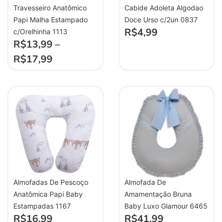
Travesseiro Anatômico
Cabide Adoleta Algodao
Papi Malha Estampado
Doce Urso c/2un 0837
R$
4,99
c/Orelhinha 1113
R$
13,99
–
R$
17,99
Almofadas De Pescoço
Almofada De
Anatômica Papi Baby
Amamentação Bruna
Estampadas 1167
Baby Luxo Glamour 6465
R$
16,99
R$
41,99