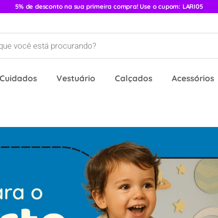
5% de desconto na sua primeira compra! Use o cupom: LARI05
 Cuidados
Vestuário
Calçados
Acessórios