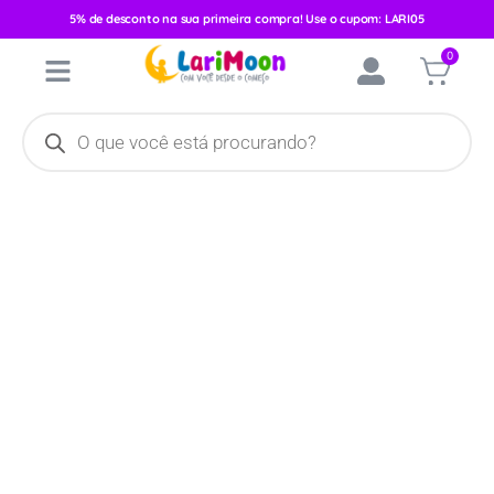
5% de desconto na sua primeira compra! Use o cupom: LARI05
Início
/
Vestuário
/
Feminino
/
Conjunto Inverno
/ Conjunto
0
Moletom Elian Feminino Lovely Rose 251521