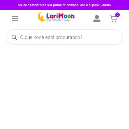
5% de desconto na sua primeira compra! Use o cupom: LARI05
Início
/
Absorventes
/
Absorvente Feminino
/ Absorvente Tena
0
Lady Discreet Extra com 8 Unidades