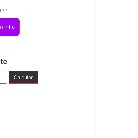
que
rrinho
ete
Calcular