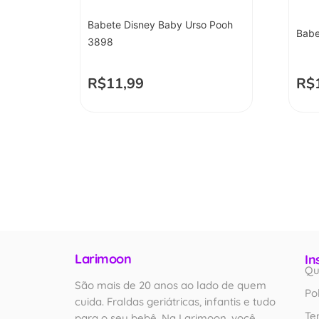
Babete Disney Baby Urso Pooh
Babe
3898
R$
11,99
R$
Larimoon
In
Qu
São mais de 20 anos ao lado de quem
Po
cuida. Fraldas geriátricas, infantis e tudo
Te
para o seu bebê. Na Larimoon, você