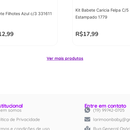
Kit Babete Caricia Felpa C/5
te Filhotes Azul c/3 331611
Estampado 1779
12,99
R$
17,99
Ver mais produtos
stitucional
Entre em contato
em somos
(19) 99742-0705
Created by iconlabs
from Noun Project
lítica de Privacidade
larimoonbaby@g
rmos e condições de uso
Rua General Osóri