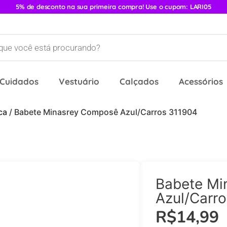
5% de desconto na sua primeira compra! Use o cupom: LARI05
 Cuidados
Vestuário
Calçados
Acessórios
ca
/ Babete Minasrey Composê Azul/Carros 311904
Babete Mi
Azul/Carr
R$
14,99