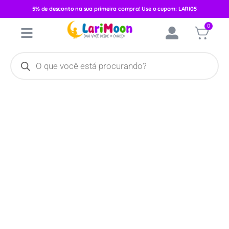
5% de desconto na sua primeira compra! Use o cupom: LARI05
Início
/
Calçados
/
Calçados Femininos
/
Babuche
/ Babuche
0
Infantil Keto Feminino Rosa/Love 036004-6