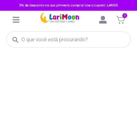
5% de desconto na sua primeira compra! Use o cupom: LARI05
Início
/
Banho
/
Banheira e Ofurô
/ Bacia Adoleta Verde 15Litros
0
0746-09