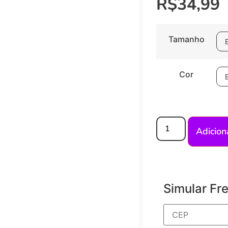
R$
34,99
Tamanho
Cor
Adicion
Simular Fr