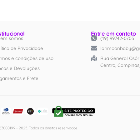
stitucional
Entre em contato
em somos
(19) 99742-0705
Created by iconlabs
from Noun Project
lítica de Privacidade
larimoonbaby@g
rmos e condições de uso
Rua General Osóri
Centro, Campinas
ocas e Devoluções
gamentos e Frete
3000199 - 2025. Todos os direitos reservados.