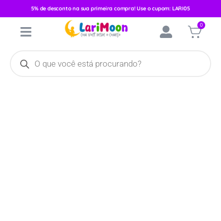
5% de desconto na sua primeira compra! Use o cupom: LARI05
Início
/
Acessórios
/
Brinquedos e Pelúcias
/
Chocalhos e
0
Mordedores
/ Bola-Chocalho Mordedor Pimpolho Vermelho/Azul
9036