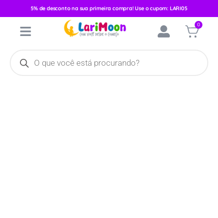
5% de desconto na sua primeira compra! Use o cupom: LARI05
Início
/
Vestuário
/
Masculino
/
Calça
/ Calça Suedine Kiko&Kika
0
Masculino Panda Listrado 09575