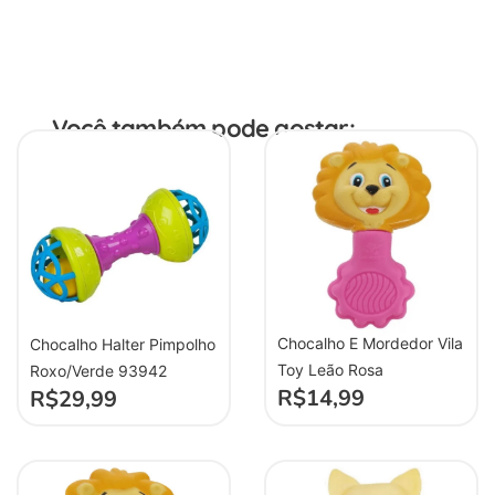
Você também pode gostar:
Chocalho E Mordedor Vila
Chocalho Halter Pimpolho
Toy Leão Rosa
Roxo/Verde 93942
R$
14,99
R$
29,99