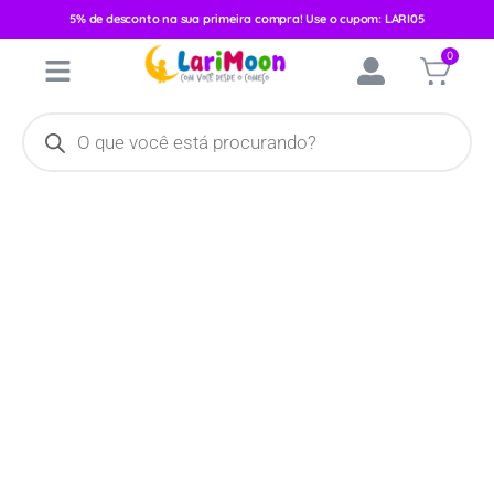
5% de desconto na sua primeira compra! Use o cupom: LARI05
Início
/
Acessórios
/
Brinquedos e Pelúcias
/
Chocalhos e
0
Mordedores
/ Chocalho Com Mordedor Pimpolho Rosa/Elefante
90411