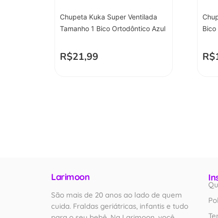
Chupeta Kuka Super Ventilada
Chup
Tamanho 1 Bico Ortodôntico Azul
Bico
R$
21,99
R$
Larimoon
In
Qu
São mais de 20 anos ao lado de quem
Po
cuida. Fraldas geriátricas, infantis e tudo
Te
para o seu bebê. Na Larimoon, você