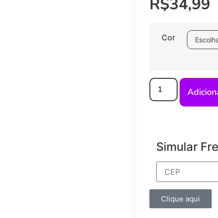
R$
34,99
Cor
Adicion
Simular Fr
Clique aqui