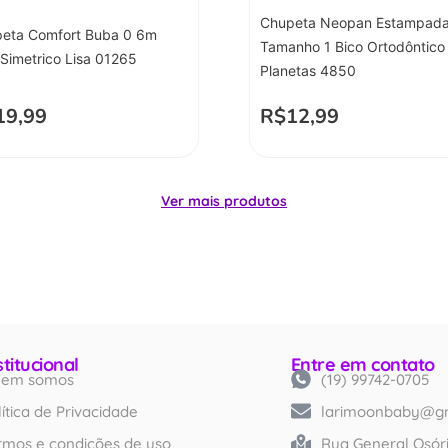
Chupeta Neopan Estampad
eta Comfort Buba 0 6m
Tamanho 1 Bico Ortodôntico
 Simetrico Lisa 01265
Planetas 4850
19,99
R$
12,99
Ver mais produtos
stitucional
Entre em contato
em somos
(19) 99742-0705
Created by iconlabs
from Noun Project
lítica de Privacidade
larimoonbaby@g
rmos e condições de uso
Rua General Osóri