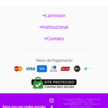
Larimoon
Institucional
Contato
Meios de Pagamento
Copyright Kattreus Comercio de
Roupas Infantis LTDA -
08328463000199 - 2025. Todos os
Siga-nos nas redes sociais:
direitos reservados.