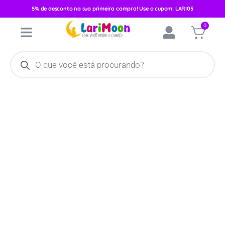
5% de desconto na sua primeira compra! Use o cupom: LARI05
Início
/
Mamadeiras e Chupetas
/
Chupetas
/ Chupeta Neopan
0
Estampada Tamanho 2 Bico Ortodôntico Azul Gato 4866