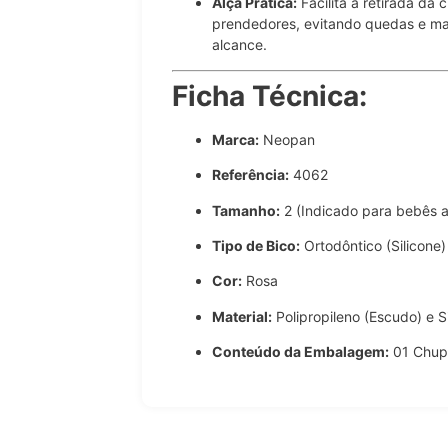
Alça Prática:
Facilita a retirada da 
prendedores, evitando quedas e ma
alcance.
Ficha Técnica:
Marca:
Neopan
Referência:
4062
Tamanho:
2 (Indicado para bebês 
Tipo de Bico:
Ortodôntico (Silicone)
Cor:
Rosa
Material:
Polipropileno (Escudo) e Si
Conteúdo da Embalagem:
01 Chupe