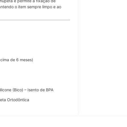
chupeta e permite a fixação de
ntendo o item sempre limpo e ao
acima de 6 meses)
licone (Bico) – Isento de BPA
ta Ortodôntica