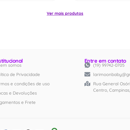
Ver mais produtos
stitucional
Entre em contato
em somos
(19) 99742-0705
Created by iconlabs
from Noun Project
lítica de Privacidade
larimoonbaby@g
rmos e condições de uso
Rua General Osóri
Centro, Campinas
ocas e Devoluções
gamentos e Frete