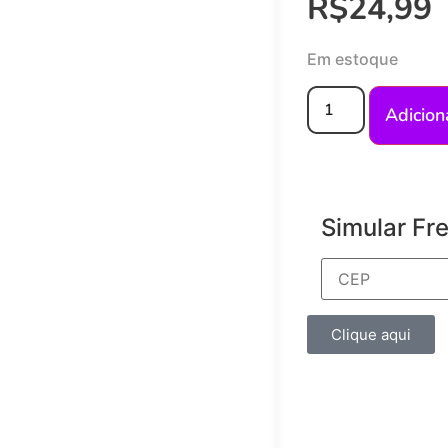
R$
24,99
Em estoque
Adicion
Simular Fr
Clique aqui