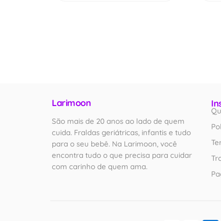
Larimoon
In
Qu
São mais de 20 anos ao lado de quem
Po
cuida. Fraldas geriátricas, infantis e tudo
Te
para o seu bebê. Na Larimoon, você
encontra tudo o que precisa para cuidar
Tr
com carinho de quem ama.
Pa