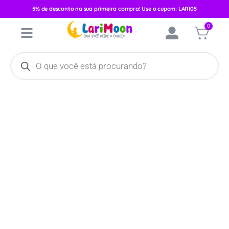
5% de desconto na sua primeira compra! Use o cupom: LARI05
Início
/
Vestuário
/
Feminino
/
Conjunto Inverno
/ Conjunto Blusa
0
Jardineira Manga Curta Mundi Borboleta 35620