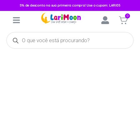
5% de desconto na sua primeira compra! Use o cupom: LARI05
Início
/
Vestuário
/
Feminino
/
Conjunto Verão
/ Conjunto Manga
0
Curta Duzizo Feminino Panda 6947