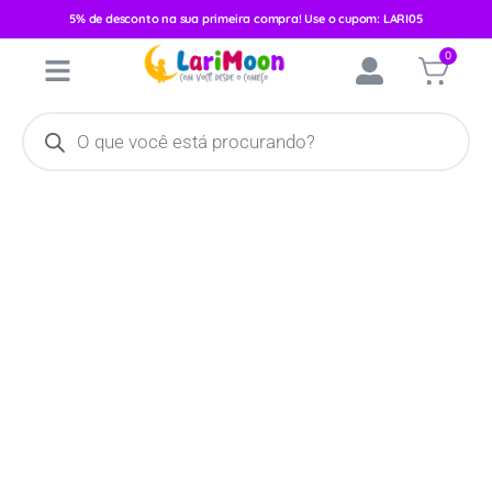
5% de desconto na sua primeira compra! Use o cupom: LARI05
Início
/
Vestuário
/
Feminino
/
Conjunto Inverno
/ Conjunto Manga
0
Curta Kyly Feminino Menina/Laço 111494