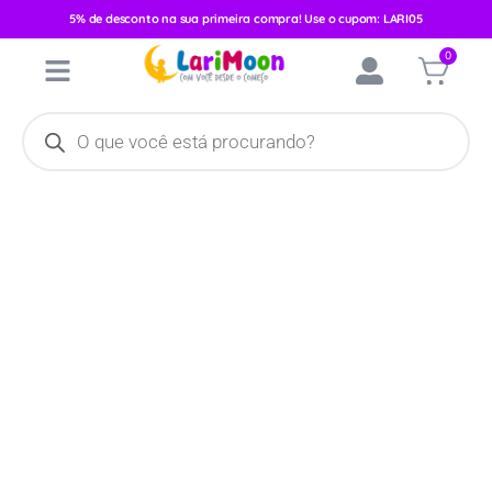
5% de desconto na sua primeira compra! Use o cupom: LARI05
Início
/
Vestuário
/
Feminino
/
Conjunto Verão
/ Conjunto Manga
0
Curta Paraiso Femi Bordado Flor/Goiaba 14074