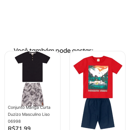
Você também pode gostar:
Conjunto Manga Curta
Duzizo Masculino Liso
06998
R$
71,99