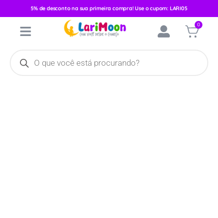
5% de desconto na sua primeira compra! Use o cupom: LARI05
Início
/
Vestuário
/
Masculino
/
Conjunto Verão
/ Conjunto Regata
0
Brandili Masculino Mickey 35254