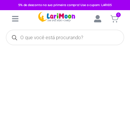
5% de desconto na sua primeira compra! Use o cupom: LARI05
Início
/
Acessórios
/
Alimentação
/
Copos e Garrafas
/ Copo Bico
0
Rigido Pimpolho 300ml 6m+ Marinho Urso 97973