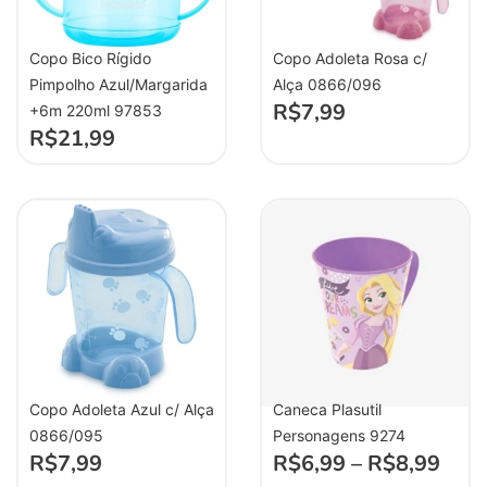
Copo Bico Rígido
Copo Adoleta Rosa c/
Pimpolho Azul/Margarida
Alça 0866/096
R$
7,99
+6m 220ml 97853
R$
21,99
Copo Adoleta Azul c/ Alça
Caneca Plasutil
0866/095
Personagens 9274
R$
7,99
R$
6,99
–
R$
8,99