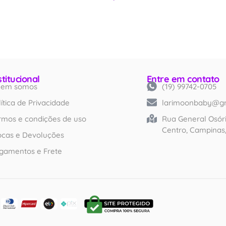
stitucional
Entre em contato
em somos
(19) 99742-0705
Created by iconlabs
from Noun Project
lítica de Privacidade
larimoonbaby@g
rmos e condições de uso
Rua General Osóri
Centro, Campinas
ocas e Devoluções
gamentos e Frete