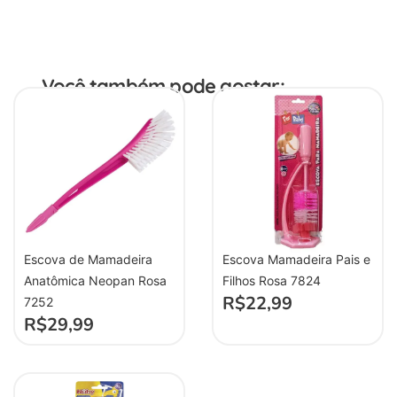
Você também pode gostar:
Escova de Mamadeira
Escova Mamadeira Pais e
Anatômica Neopan Rosa
Filhos Rosa 7824
R$
22,99
7252
R$
29,99