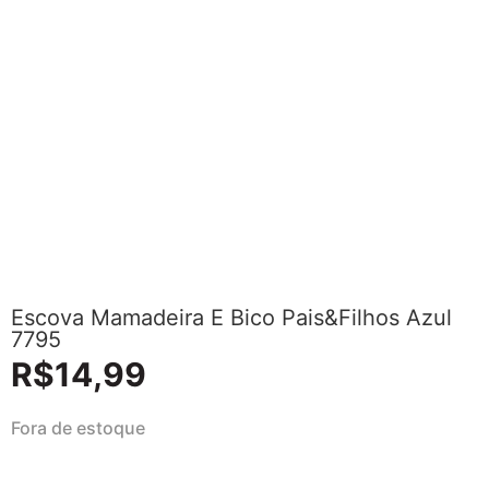
Escova Mamadeira E Bico Pais&Filhos Azul
7795
R$
14,99
Fora de estoque