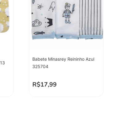
Babete Minasrey Reininho Azul
613
325704
R$
17,99