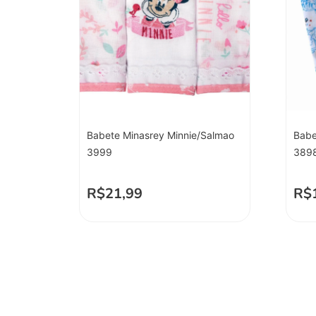
Babete Minasrey Minnie/Salmao
Babe
3999
389
R$
21,99
R$