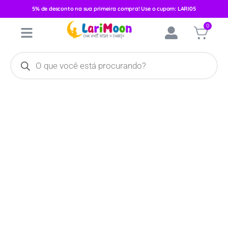
5% de desconto na sua primeira compra! Use o cupom: LARI05
Início
/
Acessórios
/
Alimentação
/
Kit Alimentação
/ Kit
0
Alimentação Pimpolho 4 peças Azul 24101