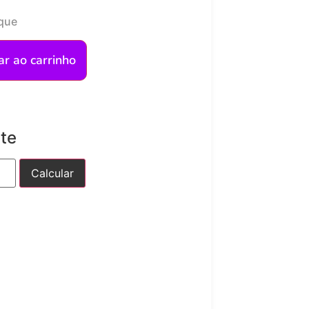
que
ar ao carrinho
ete
Calcular