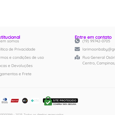
stitucional
Entre em contato
em somos
(19) 99742-0705
Created by iconlabs
from Noun Project
lítica de Privacidade
larimoonbaby@g
rmos e condições de uso
Rua General Osóri
Centro, Campinas
ocas e Devoluções
gamentos e Frete
3000199 - 2025. Todos os direitos reservados.