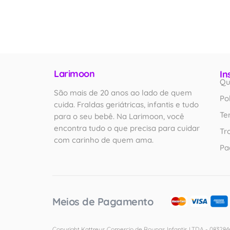
Larimoon
In
Qu
São mais de 20 anos ao lado de quem
Po
cuida. Fraldas geriátricas, infantis e tudo
Te
para o seu bebê. Na Larimoon, você
encontra tudo o que precisa para cuidar
Tr
com carinho de quem ama.
Pa
Meios de Pagamento
Copyright Kattreus Comercio de Roupas Infantis LTDA - 0832846