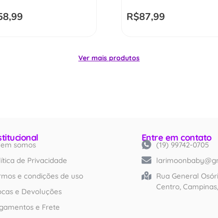
58,99
R$
87,99
Ver mais produtos
stitucional
Entre em contato
em somos
(19) 99742-0705
Created by iconlabs
from Noun Project
lítica de Privacidade
larimoonbaby@g
rmos e condições de uso
Rua General Osóri
Centro, Campinas
ocas e Devoluções
gamentos e Frete