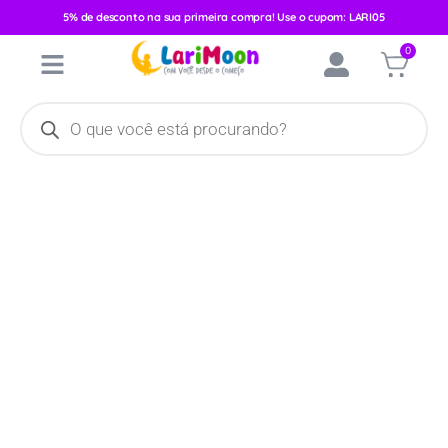
5% de desconto na sua primeira compra! Use o cupom: LARI05
Início
/
Acessórios
/
Brinquedos e Pelúcias
/
Chocalhos e
0
Mordedores
/ Luva Dentiçao Pais e Filhos 5339