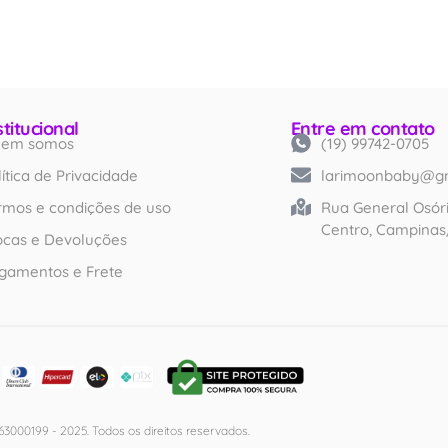
stitucional
Entre em contato
em somos
(19) 99742-0705
Created by iconlabs
from Noun Project
lítica de Privacidade
larimoonbaby@g
rmos e condições de uso
Rua General Osóri
Centro, Campinas
ocas e Devoluções
gamentos e Frete
3000199 - 2025. Todos os direitos reservados.