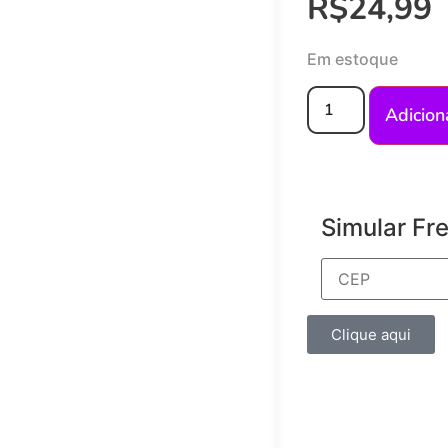
R$
24,99
Em estoque
Adicion
Simular Fr
Clique aqui