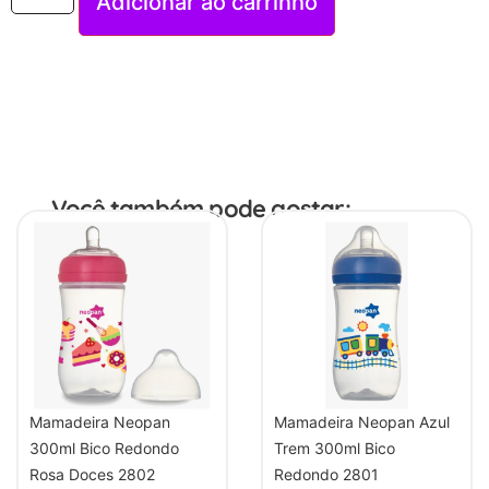
Adicionar ao carrinho
Você também pode gostar:
Mamadeira Neopan
Mamadeira Neopan Azul
300ml Bico Redondo
Trem 300ml Bico
Rosa Doces 2802
Redondo 2801