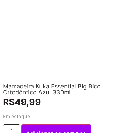
Mamadeira Kuka Essential Big Bico
Ortodôntico Azul 330ml
R$
49,99
Em estoque