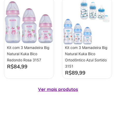
Kit com 3 Mamadeira Big
Kit com 3 Mamadeira Big
Natural Kuka Bico
Natural Kuka Bico
Redondo Rosa 3157
Ortodôntico Azul Sortido
R$
84,99
3151
R$
89,99
Ver mais produtos