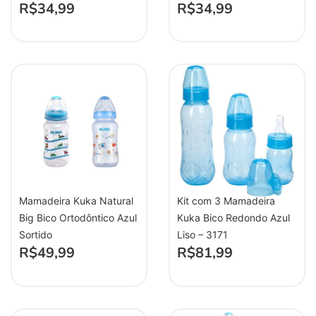
R$
34,99
R$
34,99
Mamadeira Kuka Natural
Kit com 3 Mamadeira
Big Bico Ortodôntico Azul
Kuka Bico Redondo Azul
Sortido
Liso – 3171
R$
49,99
R$
81,99