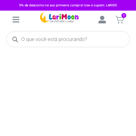
5% de desconto na sua primeira compra! Use o cupom: LARI05
Início
/
Mamadeiras e Chupetas
/
Mamadeiras
/ Mamadeira Kuka
0
Natural Redonda 250ml Branco/Ovelhas 1501