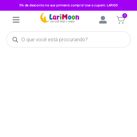
5% de desconto na sua primeira compra! Use o cupom: LARI05
Início
/
Acessórios
/
Brinquedos e Pelúcias
/
Chocalhos e
0
Mordedores
/ Mordedor Bebê Látex Macio Cebolinha Turma da
Mônica 790749