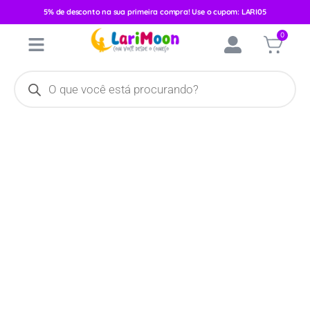
5% de desconto na sua primeira compra! Use o cupom: LARI05
Início
/
Acessórios
/
Brinquedos e Pelúcias
/
Chocalhos e
0
Mordedores
/ Mordedor Pimpolho 4m+ Azul/Dino 94242