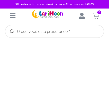
5% de desconto na sua primeira compra! Use o cupom: LARI05
Início
/
Higiene e Cuidados
/
Higiene
/
Sabonete
/ Sabonete
0
Hipoalergênico Baby Dove Hidratação Balanceada 75g