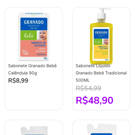
Sabonete Granado Bebê
Sabonete Líquido
Calêndula 90g
Granado Bebê Tradicional
R$
8,99
500ML
R$
54,99
R$
48,90