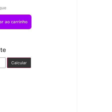
que
ar ao carrinho
ete
Calcular