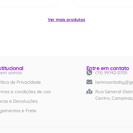
Ver mais produtos
stitucional
Entre em contato
em somos
(19) 99742-0705
Created by iconlabs
from Noun Project
lítica de Privacidade
larimoonbaby@g
rmos e condições de uso
Rua General Osóri
Centro, Campinas
ocas e Devoluções
gamentos e Frete