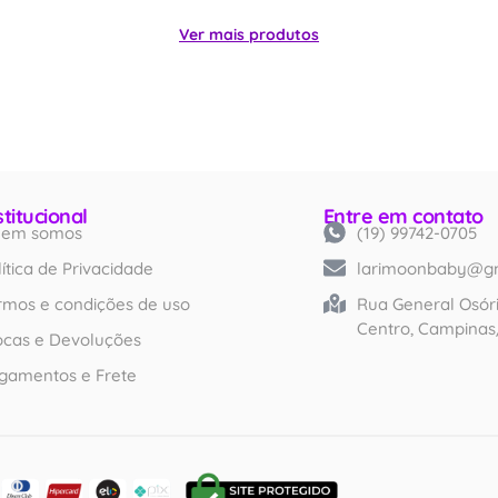
Ver mais produtos
stitucional
Entre em contato
em somos
(19) 99742-0705
Created by iconlabs
from Noun Project
lítica de Privacidade
larimoonbaby@g
rmos e condições de uso
Rua General Osóri
Centro, Campinas
ocas e Devoluções
gamentos e Frete