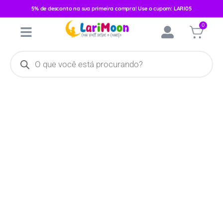
5% de desconto na sua primeira compra! Use o cupom: LARI05
Início
/
Calçados
/
Calçados Femininos
/
Sapatilha
/ Sapatilha
0
Pimpolho Arco/Flor Preto 16-21 28463