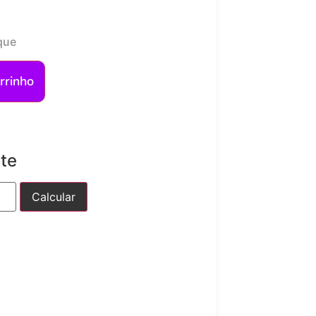
que
rrinho
ete
Calcular