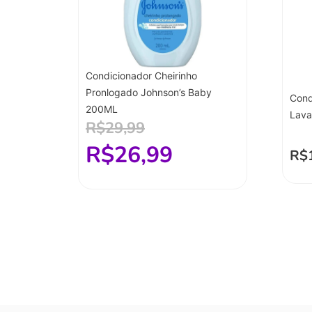
Condicionador Cheirinho
Pronlogado Johnson’s Baby
Cond
200ML
Lav
R$
29,99
R$
26,99
R$