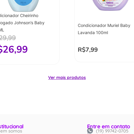
icionador Cheirinho
logado Johnson’s Baby
Condicionador Muriel Baby
ML
Lavanda 100ml
29,99
$
26,99
R$
7,99
Ver mais produtos
stitucional
Entre em contato
em somos
(19) 99742-0705