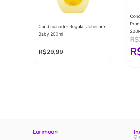
Cond
Pron
Condicionador Regular Johnson’s
200
Baby 200ml
R$
R
R$
29,99
Larimoon
In
Qu