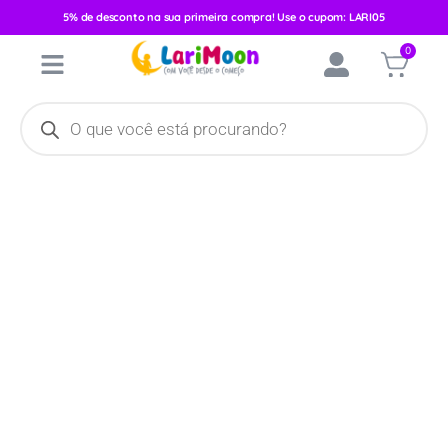
5% de desconto na sua primeira compra! Use o cupom: LARI05
Início
/
Calçados
/
Calçados Masculinos
/
Tênis
/ Tênis Pimpolho
0
Injeção Direta Fase 2 Preto 28432