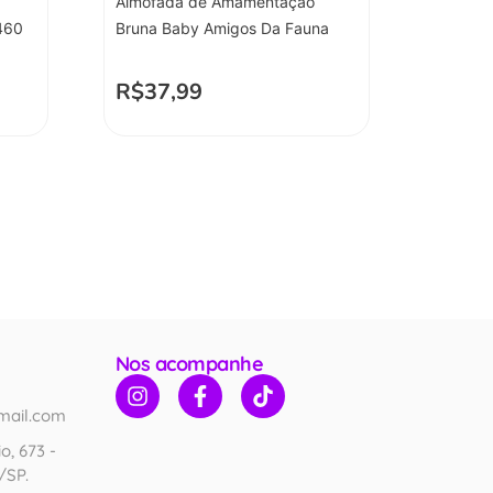
Almofada de Amamentação
460
Bruna Baby Amigos Da Fauna
R$
37,99
Nos acompanhe
mail.com
o, 673 -
/SP.