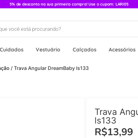
5% de desconto na sua primeira compra! Use o cupom: LARI05
 Cuidados
Vestuário
Calçados
Acessórios
ação
/ Trava Angular DreamBaby ls133
Trava Ang
ls133
R$
13,99