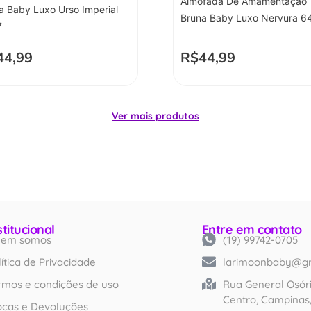
Almofada De Amamentação
a Baby Luxo Urso Imperial
Bruna Baby Luxo Nervura 6
7
44,99
R$
44,99
Ver mais produtos
stitucional
Entre em contato
em somos
(19) 99742-0705
Created by iconlabs
from Noun Project
lítica de Privacidade
larimoonbaby@g
rmos e condições de uso
Rua General Osóri
Centro, Campinas
ocas e Devoluções