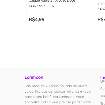
Cabide Adoleta Algodao Doce
Brun
Urso c/2un 0837
648
R$
4,99
R$
Larimoon
In
Qu
São mais de 20 anos ao lado de quem
Po
cuida. Fraldas geriátricas, infantis e tudo
Te
para o seu bebê. Na Larimoon, você
encontra tudo o que precisa para cuidar
Tr