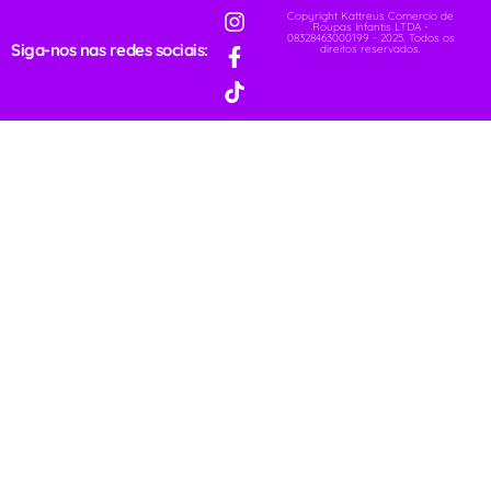
Copyright Kattreus Comercio de
Roupas Infantis LTDA -
08328463000199 - 2025. Todos os
Siga-nos nas redes sociais:
direitos reservados.