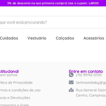
5% de desconto na sua primeira compra! Use o cupom: LARI05
 Cuidados
Vestuário
Calçados
Acessórios
stitucional
Entre em contato
em somos
(19) 99742-0705
Created by iconlabs
from Noun Project
lítica de Privacidade
larimoonbaby@g
rmos e condições de uso
Rua General Osóri
Centro, Campinas
ocas e Devoluções
gamentos e Frete