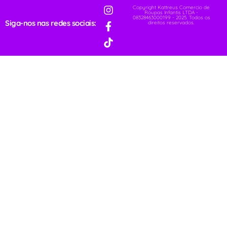
Copyright Kattreus Comercio de
Roupas Infantis LTDA -
08328463000199 - 2025. Todos os
Siga-nos nas redes sociais:
direitos reservados.